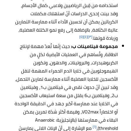
استخدامه من قِبل الرياضيين ولاعبي كمال الأجسام،
وقد بينت إحدى الدراسات أنّ استهلاك مكملات
الكرياتين يمكن أن تحسين الأداء أثناء ممارسة التمارين
عالية الكثافة، بالإضافة إلى رفع نمو الكتلة العضلية،
[٥]
[٤]
[٣]
وزيادة قوتها.
مجموعة فيتامينات ب:
حيث إنّها تُعدّ مهمة لإنتاج
الطاقة، وتُساهم في العمليات الأيضية لكلٍ من
الكربوهيدرات، والبروتينات، والدهون، وتكوين
الهيموجلوبين في خلايا الدم الحمراء المهمة لنقل
الأكسجين للخلايا العضلية أثناء ممارسة تمارين التحمل،
وقد تبين أنّ حدوث نقص في فيتامين ب1، وفيتامين
ب2، وفيتامين ب6 يقلل من سعة استيعاب الأكسجين
في الخلايا عند ممارسة أكبر جهد في الدقيقة الواحدة
أو اختصاراً VO2max، وقيمة أكثر شدّة تمرين يمكن
البقاء في ممارستها (بالإنجليزية: Anaerobic
[٦]
threshold)،
مع الإشارة إلى أنّ الإناث اللاتي يمارسنَ