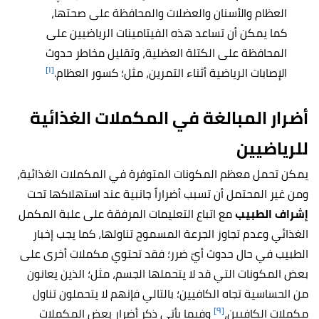
العظام والأسنان والعضلات والمحافظة على صحتها،
كما يمكن أن تساعد هذه الفيتامينات الرياضيين على
المحافظة على الكتلة العضلية، وتقليل مخاطر حدوث
[١]
الإصابات الرياضية أثناء التمرين، مثل؛ كسور العظام.
أضرار المبالغة في المكملات الغذائية
للرياضيين
يمكن تحمل معظم المكونات المتوفرة في المكملات الغذائية،
ومن غير المحتمل أن تسبب أضراراً جانبية عند استهلاكها تحت
إشراف الطبيب
مع اتباع التعليمات المرفقة على علبة المكمل
الغذائي وعدم تجاوز الجرعة المسموح تناولها، كما يجب إخبار
الطبيب في حال حدوث أيّ ضرر؛ فقد تحتوي مكملات أخرى على
بعض المكونات التي قد لا يتحملها الجسم، مثل؛ الذين يعانون
من الحساسية تجاه الكافيين؛ بالتالي فإنهم لا يتحملون تناول
[٩]
مكملات الكافيين،
وفيما يأتي ذكر أضرار بعض المكملات