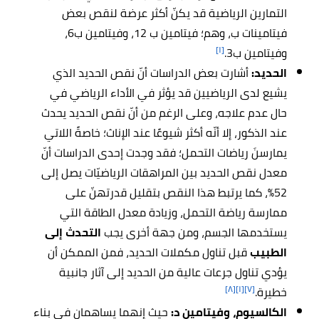
التمارين الرياضية قد يكنّ أكثر عرضة لنقص بعض
فيتامينات ب، وهم؛ ف
يتامين ب 12، وفيتامين ب6،
[١]
وفيتامين ب3.
الحديد:
أشارت بعض الدراسات أنّ نقص الحديد الذي
يشيع لدى الرياضيين قد يؤثر في الأداء الرياضي في
حال عدم علاجه، وعلى الرغم من أنّ نقص الحديد يحدث
عند الذكور، إلا أنّه أكثر شيوعًا عند الإناث؛ خاصةً اللاتي
يمارسنَ رياضات التحمل؛ فقد وجدت إحدى الدراسات أنّ
معدل نقص الحديد بين المراهقات الرياضيّات يصل إلى
52%، كما يرتبط هذا النقص بتقليل قدرتهنّ على
ممارسة رياضة التحمل، وزيادة معدل الطاقة التي
يستخدمها الجسم، ومن جهة أخرى يجب
التحدث إلى
الطبيب
قبل تناول مكملات الحديد، فمن الممكن أن
يؤدي تناول جرعات عالية من الحديد إلى آثار جانبية
[٨]
[١]
[٧]
خطيرة.
الكالسيوم، وفيتامين د:
حيث إنهما يساهمان في بناء