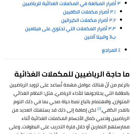
٣
أضرار المبالغة في المكملات الغذائية للرياضيين
٣.١
أضرار مكملات الكافيين
٣.٢
أضرار مكملات الكيراتين
٣.٣
أضرار المكملات التي تحتوي على فيتامين
ب3 والبيتا ألانين
٤
المراجع
ما حاجة الرياضيين للمكملات الغذائية
بالرغم من أنّ هنالك عوامل مهمة تُساعد على تزويد الرياضيين
بالطاقة التي يحتاجونها للأداء الرياضيّ، مثل؛ النظام الغذائي
المتوازن، والاهتمام باتباع نمط حياة صحي بما في ذلك النوم
[١]
بالقدر الكافي،
لكن إضافة إلى ذلك قد يستهلك العديد من
الرياضيين ولاعبي كمال الأجسام المكملات الغذائية أثناء
ممارستهم التمارين أو خلال فترة التدريب على البطولات، وعلى