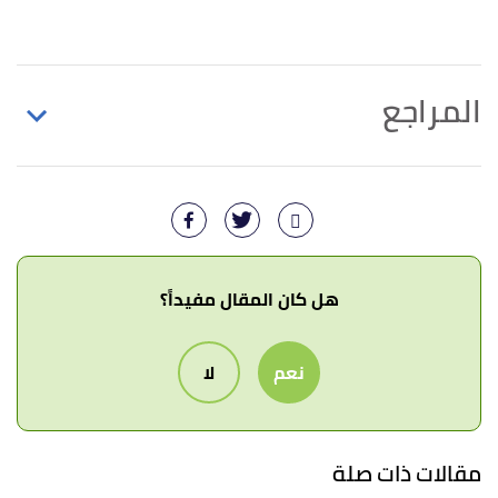
المراجع
أ
ب
ت
ث
Jessica Caporuscio (29/11/2020),
"Vitamins
^
and supplements for athletes"
,
Medical news today
,
Retrieved 26/3/2021. Edited.
"Bodybuilding and Performance Enhancement
↑
هل كان المقال مفيداً؟
Supplements:"
,
National center for complementary
and integrative health
, Retrieved 26/3/2021.
نعم
لا
Edited.
Rudy Mawer (25/10/2018),
"Creatine 101 —
↑
What Is It and What Does It Do?"
,
Healthline
,
مقالات ذات صلة