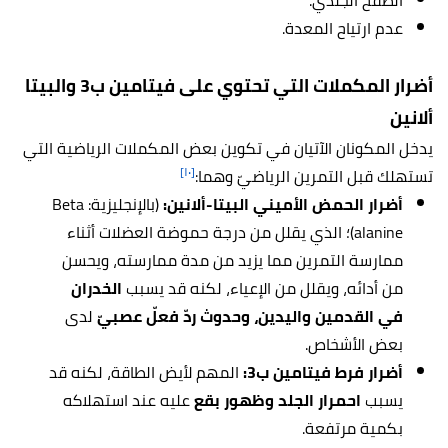
الطفح الجلدي.
عدم ارتياح المعدة.
أضرار المكملات التي تحتوي على فيتامين ب3 والبيتا
ألانين
يدخل المكونان الآتيان في تكوين بعض المكملات الرياضية التي
[١٠]
تستهلك قبل التمرين الرياضيّ وهما:
أضرار الحمض الأميني البيتا-ألانين:
(بالإنجليزية: Beta
alanine)؛ الذي يقلل من درجة حموضة العضلات أثناء
ممارسة التمرين مما يزيد من مدة ممارسته، ويحسن
من أدائه، ويقلل من الإعياء، لكنه قد يسبب
الخدران
في القدمين واليدين، وحدوث ردّ فعلّ عصبيّ
لدى
بعض الأشخاص.
أضرار فرط فيتامين ب3:
المهم لأيض الطاقة، لكنه قد
يسبب
احمرار الجلد وظهور بقع
عليه عند استهلاكه
بكمية مرتفعة.