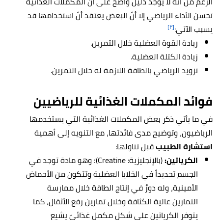
الرغم من أنه لا يوجد دليل واضح على أنّ المكملات الغذائية
تحسن الأداء الرياضي إلا أنّ البعض يعتقد أنّ استخدامها قد
[٢]
يسبب الآتي:
زيادة القوة العضلية خلال التمرين.
زيادة الكتلة العضلية.
تزويد الرياضي بالطاقة اللازمة له خلال التمرين.
فوائد المكملات الغذائية للرياضيين
في ما يأتي ذكر بعض المكملات الغذائية التي يستخدمها
الرياضيون، وتوضيح مدى فائدتها، مع التنويه إلى أهمية
استشارة الطبيب
قبل تناولها:
الكرياتين:
(بالإنجليزية: Creatine)؛ وهو مادة توجد في
الجسم تحديداً في الخلايا العضلية وتتكون من الأحماض
الأمينية، وله دورٌ في إنتاج الطاقة خلال ممارسة
التمارين عالية الكثافة وخلال تمارين رفع الأثقال، كما
يتوفر الكرياتين على شكل مكمل غذائيّ يشيع